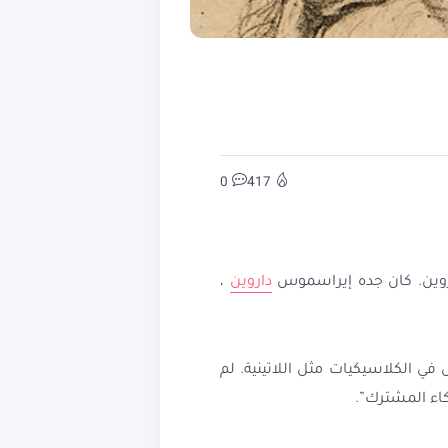
0
417
داروين
،
ي الكلاسيكيات مثل اللاتينية. لم
ذكاء المشترك”.