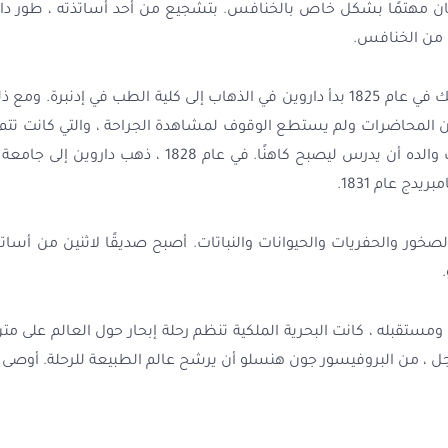
كان مهتمًا بشكل خاص بالخنافس. بتشجيع من أحد أساتذته ، طور دا
ا من الخنافس.
أراد والد داروين أن يصبح طبيباً ، لذلك في عام 1825 بدأ داروين في الذهاب إلى كلية ا
بالملل من المحاضرات ولم يستطع الوقوف لمشاهدة الجراحة ، والتي كانت 
بعد أن تخلى داروين عن الطب ، رتب والده أن يدرس ليصبح 
دج عام 1831.
صخور والحفريات والحيوانات والنباتات. أصبح صديقًا لاثنين من أساتذ
ه ومستقبله ، كانت البحرية الملكية تنظم رحلة إبحار حول العالم على
جل ، من البروفيسور جون هنسلو أن يرشح عالم الطبيعة للرحلة. أوصى 