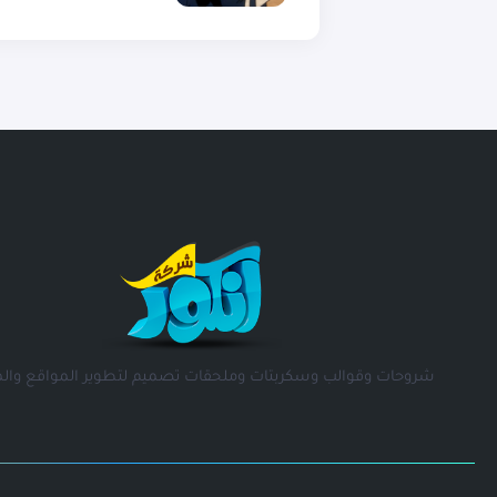
شروحات وقوالب وسكربتات وملحقات تصميم لتطوير المواقع والم