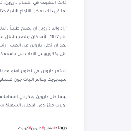
كانت الطبيعة هي اهتمام داروين. 
بما في ذلك بعض الأنواع النادرة جدً
عام 1827 ، لأنه كان يشعر 
على بكالوريوس الآداب من جامعة كامبري
استمر داروين في تطوير اهتمامه بال
سيدجويك وعالم النبات جون هنسلو.
بينما كان داروين يفكر في اهتمامات
روبرت فيتزروي ، قبطان السفينة بي
Tags:
تشارلز
داروين
كهنوت