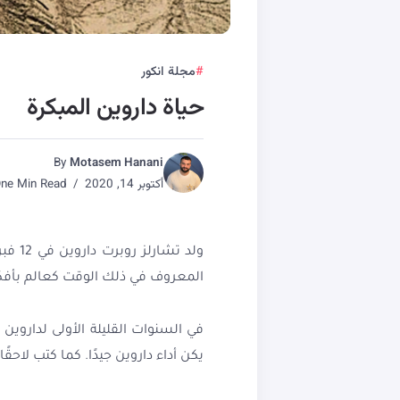
مجلة انكور
حياة داروين المبكرة
By
Motasem Hanani
أكتوبر 14, 2020
One Min Read
ولد تشارلز روبرت داروين في 12 فبراير 1809 في شروزبري بإنجلترا. والداه هما الدكتور روبرت وسوزانا داروين. كان جده إيراسموس
المعروف في ذلك الوقت كعالم بأفكار
في السنوات القليلة الأولى لداروي
يكن أداء داروين جيدًا. كما كتب لاحقًا