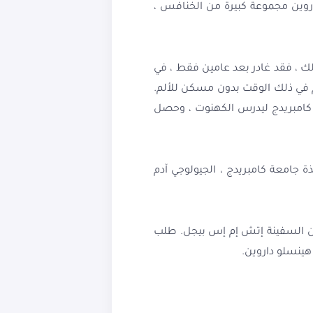
روين مجموعة كبيرة من الخنافس ،
لطب في إدنبرة. ومع ذلك ، فقد غادر بعد عامين فقط ، في
تتم في ذلك الوقت بدون مسكن للألم.
كاهنًا. في عام 1828 ، ذهب داروين إلى جامعة كامبريدج ليدرس الكهنوت ، وحصل
ة جامعة كامبريدج ، الجيولوجي آدم
 متن السفينة إتش إم إس بيجل. طلب
هينسلو داروين.