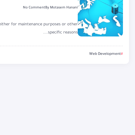
No Comment
By
Motasem Hanani
 either for maintenance purposes or other
specific reasons....
Web Development