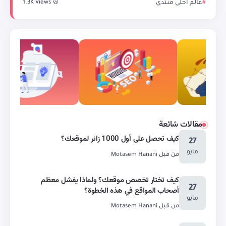
عالم احلى منتدى
1.3K Views
مقالات شائعة
كيف تحصل على أول 1000 زائر لموقعك؟
27
مايو
من قبل
Motasem Hanani
كيف تختار تخصص موقعك؟ ولماذا يفشل معظم
27
أصحاب المواقع في هذه الخطوة؟
مايو
من قبل
Motasem Hanani