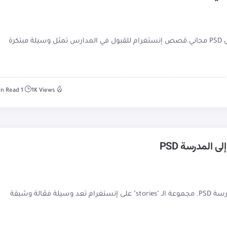
قالب قصص انستغرام للقبول في المدارس PSD مجاني.قصص إنستغرام للقبول في المدارس تمثل وسيلة مبتكرة
1 Min Read
1K Views
مجموعة stories إنستغرام العودة إلى المدرسة PSD. مجموعة الـ "stories" على إنستغرام تعد وسيلة فعّالة وشيقة