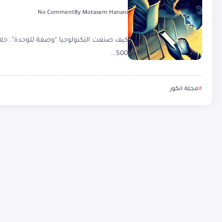
No Comment
By
Motasem Hanani
كيف صنعت التكنولوجيا “وصفة للوحدة”. خلال
500...
مجلة انكور