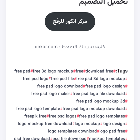
تحميل التصميم
مركز انكور للرفع
كلمة سر فك الضغط : iinkor.com
Tags:
free psd
free 3d logo mockup
free
download free
free psd logo
free psd file
free psd 3d logo mockup
free psd logo download
free psd logo design
free psd logo maker
free psd logo file download
free psd logo mockup 3d
free psd logo template
free psd logo mockup download
freepik free
free psd logos
free psd logo templates
logo mockup free download
logo mockup
logo design
logo templates download
logo psd free
psd free download
psd file download
mockup templates