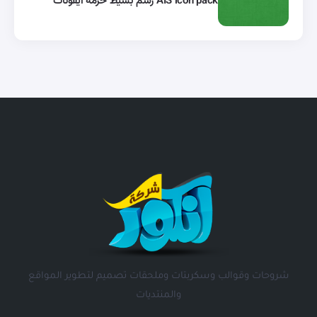
AIS icon pack رسم بسيط حزمة أيقونات
شروحات وقوالب وسكربتات وملحقات تصميم لتطوير المواقع
والمنتديات