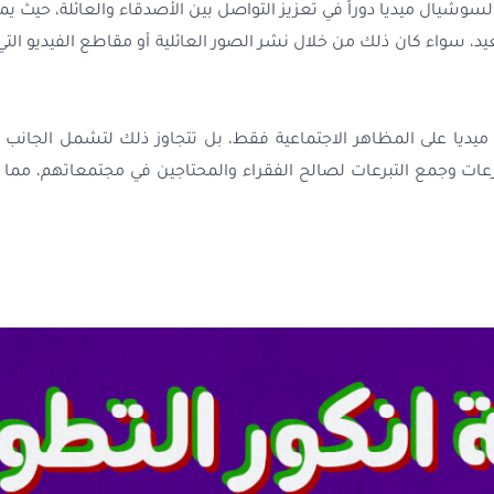
وشيال ميديا دوراً في تعزيز التواصل بين الأصدقاء والعائلة، حيث يم
عيد، سواء كان ذلك من خلال نشر الصور العائلية أو مقاطع الفيديو التي
ديا على المظاهر الاجتماعية فقط، بل تتجاوز ذلك لتشمل الجانب ا
رعات وجمع التبرعات لصالح الفقراء والمحتاجين في مجتمعاتهم، مم