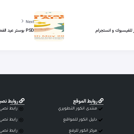
Next
PSD بوستر عيد الفطر المبارك للاحتفال على السوشيال ميديا
روابط الموقع
روابط نصي
منتدى انكور التطويري
رابط نصي
دليل انكور للمواقع
رابط نصي
مركز انكور للرفع
رابط نصي