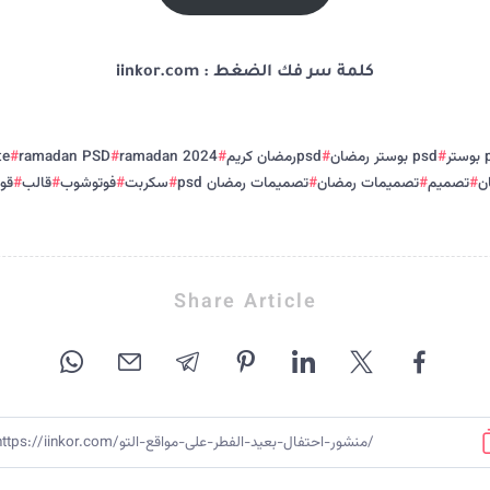
كلمة سر فك الضغط : iinkor.com
تر
psd بوستر رمضان
psdرمضان كريم
ramadan 2024
ramadan PSD
te
ن
تصميم
تصميمات رمضان
تصميمات رمضان psd
سكربت
فوتوشوب
قالب
قوا
Share Article