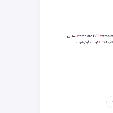
templa
template PSD
استايل
لب PSD
قوالب فوتوشوب