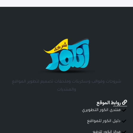
شروحات وقوالب وسكربتات وملحقات تصميم لتطوير المواقع
والمنتديات
روابط الموقع
منتدى انكور التطويري
دليل انكور للمواقع
مركز انكور للرفع