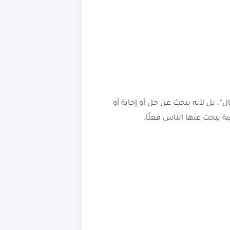
اقع. المستخدم لا يدخل Google لأنه يريد “قراءة مقال”، بل لأنه يبحث عن حل أو إجابة أو
 يبحث عنها الناس فعلًا.