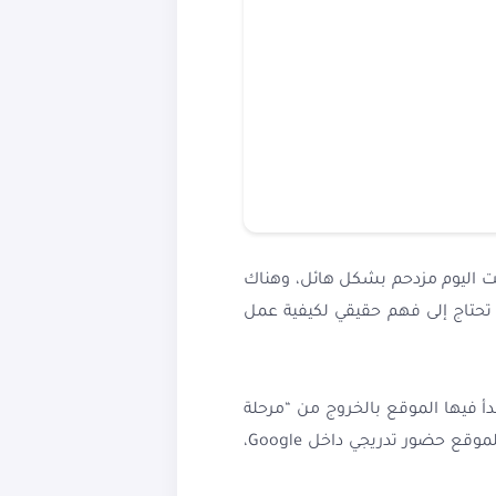
رنت اليوم مزدحم بشكل هائل، وهناك
ائر لم يعد مسألة “حظ”، بل عملية تحتاج إلى فهم حقيقي لكيفية عمل
قطة التي يبدأ فيها الموقع بالخروج من “مرحلة
الفراغ” إلى مرحلة بناء جمهور حقيقي. بعدها تصبح الأمور أسهل نسبيًا؛ تبدأ المقالات بالأرشفة، ويصبح للموقع حضور تدريجي داخل Google،