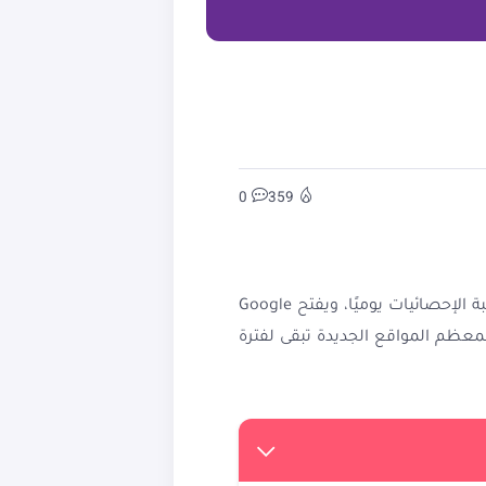
0
359
عندما ينشئ أي شخص موقعًا جديدًا، فإن أول حلم يدور في ذهنه غالبًا هو الحصول على الزوار. يبدأ بمراقبة الإحصائيات يوميًا، ويفتح Google
ًا؛ فمعظم المواقع الجديدة تبقى لفترة