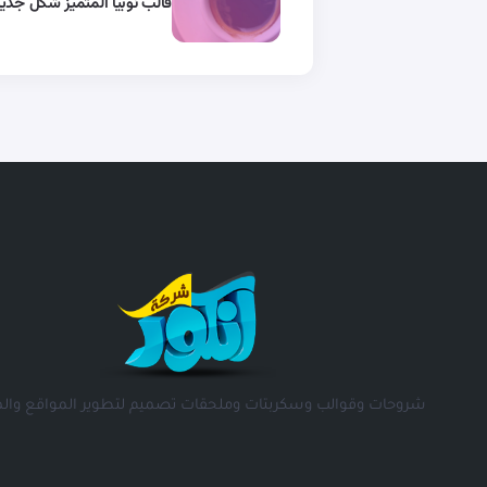
قالب نوبيا المتميز شكل جدي
شروحات وقوالب وسكربتات وملحقات تصميم لتطوير المواقع والم