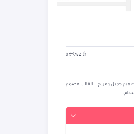
0
782
صميم جميل ومريح .. القالب مصمم
خدام.