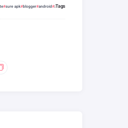
Tags:
te
sure apk
blogger
android