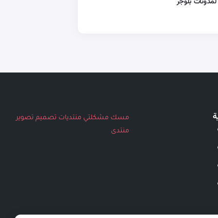
لمدونات بلوجر
ة
مسك
مشكلتي
منتديات
تصميم
تصوير
منتدى