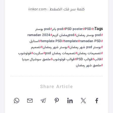
كلمة سر فك الضغط : iinkor.com
Tags:
PSD
PSD poster
psd بانر
psd بوستر
psd بوستر رمضان
psdرمضان كريم
ramadan 2024
ramadan PSD
template
template PSD
استايل
بوستر psd شهر رمضان
بوستر شهر رمضان
تصميم
تصميمات رمضان
تصميمات رمضان psd
سكربت
فوتوشوب
قالب
قوالب PSD
قوالب فوتوشوب
ملصق سوشيال ميديا
ملصق شهر رمضان
Share Article