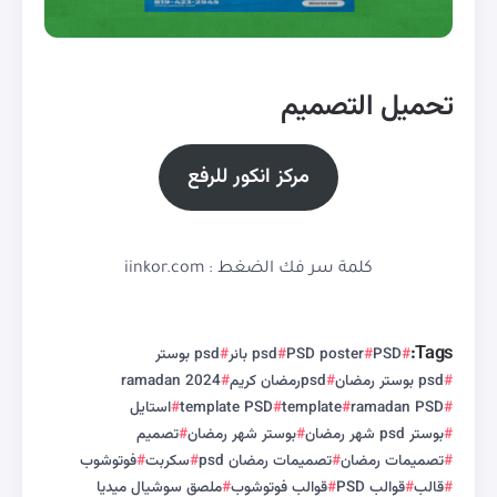
تحميل التصميم
مركز انكور للرفع
كلمة سر فك الضغط : iinkor.com
Tags:
PSD
PSD poster
psd بانر
psd بوستر
psd بوستر رمضان
psdرمضان كريم
ramadan 2024
ramadan PSD
template
template PSD
استايل
بوستر psd شهر رمضان
بوستر شهر رمضان
تصميم
تصميمات رمضان
تصميمات رمضان psd
سكربت
فوتوشوب
قالب
قوالب PSD
قوالب فوتوشوب
ملصق سوشيال ميديا