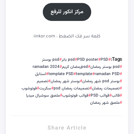
مركز انكور للرفع
كلمة سر فك الضغط : iinkor.com
Tags:
PSD
PSD poster
psd بانر
psd بوستر
psd بوستر رمضان
psdرمضان كريم
ramadan 2024
ramadan PSD
template
template PSD
استايل
بوستر psd شهر رمضان
بوستر شهر رمضان
تصميم
تصميمات رمضان
تصميمات رمضان psd
سكربت
فوتوشوب
قالب
قوالب PSD
قوالب فوتوشوب
ملصق سوشيال ميديا
ملصق شهر رمضان
Share Article