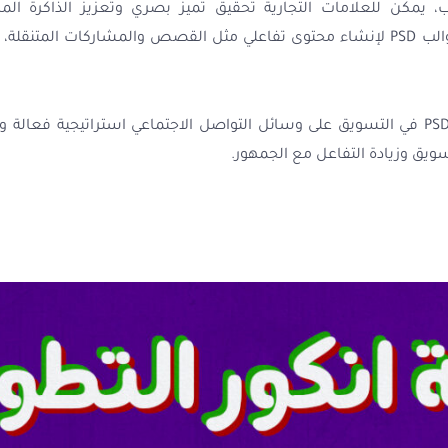
مكن للعلامات التجارية تحقيق تميز بصري وتعزيز الذاكرة المرئي
المستهدف. كما يمكن استخدام قوالب PSD لإنشاء محتوى تفاعلي مثل القصص والمشاركا
بشكل عام، يعتبر استخدام قوالب PSD في التسويق على وسائل التواصل الاجتماعي استرات
ويق وزيادة التفاعل مع الجمهور.