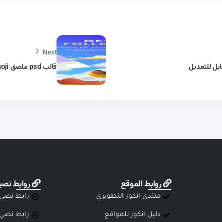
Next
قالب psd ملصق emoji لمنصات التواصل الاجتماعي
روابط الموقع
روابط نصي
منتدى انكور التطويري
رابط نصي
دليل انكور للمواقع
رابط نصي