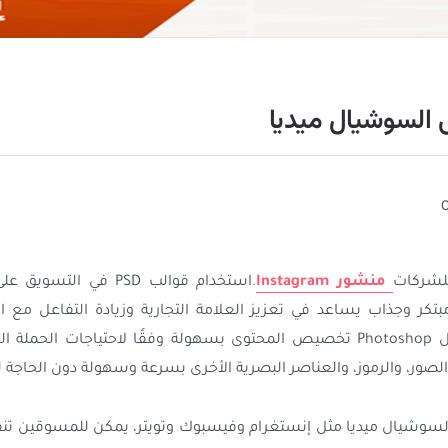
لشركات
منشور Instagram
.استخدام قوالب PSD في 
المصممة بعناية لبرامج التحرير مثل Photoshop تخصيص المحتوى بسهولة وفقًا لا
صور، والرموز، والعناصر البصرية الأخرى بسرعة وسهولة دون الحاجة 
PSD على منصات السوشيال ميديا مثل إنستغرام وفيسبوك وتويتر، يمكن للمسوقين 