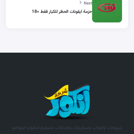
Next
حزمة ايقونات الحظر للكبار فقط +18
شروحات وقوالب وسكربتات وملحقات تصميم لتطوير المواقع