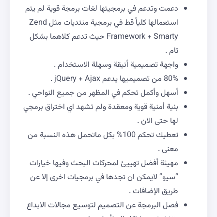
دعمت وتدعم في برمجيتها لغات برمجة قوية لم يتم
استعمالها كلياً قط في برمجية منتديات مثل Zend
Framework + Smarty حيث تدعم كلاهما بشكل
تام .
واجهة تصميمية أنيقة وسهلة الاستخدام .
80% من تصميميها يدعم jQuery + Ajax .
أسهل وأكمل تحكم في المظهر من جميع النواحي .
بنية أمنية قوية ومعقدة ولم تشهد اي اختراق برمجي
لها حتى الان .
تعطيك تحكم 100% بكل ماتحمل هذه النسبة من
معنى .
مهيئة أفضل تهييئ لمحركات البحث وفيها خيارات
“سيو” لايمكن ان تجدها في برمجيات اخرى إلا عن
طريق الإضافات .
فصل البرمجة عن التصميم لتوسيع مجالات الابداع