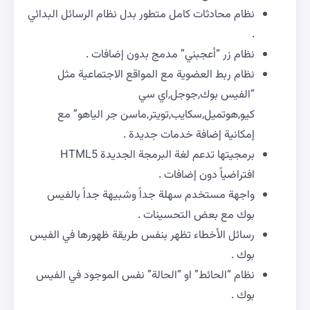
نظام محادثات كامل متطور بدل نظام الرسائل البدائي
.
نظام زر “أعجبني” مدمج بدون إضافات .
نظام ربط العضوية مع المواقع الاجتماعية مثل
“الفيس بوك,جوجل,اي سي
كيو,هوتميل,سكايب,تويتر,ماسن جر الياهو” مع
إمكانية إضافة خدمات جديدة .
برمجيتها تدعم لغة البرمجة الجديدة HTML5
افتراضياً دون إضافات .
واجهة مستخدم سهلة جداً وشبيهة جداً بالفيس
بوك مع بعض التحسينات .
رسائل الأخطاء تظهر بنفس طريقة ظهورها في الفيس
بوك .
نظام “الحائط” او “الحالة” نفس الموجود في الفيس
بوك .