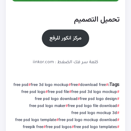
تحميل التصميم
مركز انكور للرفع
كلمة سر فك الضغط : iinkor.com
Tags:
free psd
free 3d logo mockup
free
download free
free psd logo
free psd file
free psd 3d logo mockup
free psd logo download
free psd logo design
free psd logo maker
free psd logo file download
free psd logo mockup 3d
free psd logo template
free psd logo mockup download
freepik free
free psd logos
free psd logo templates