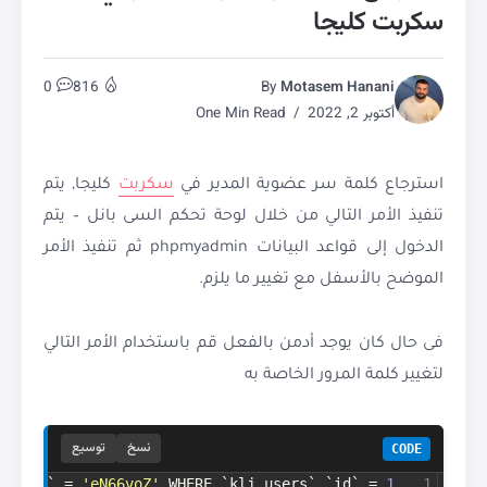
سكربت كليجا
0
816
By
Motasem Hanani
أكتوبر 2, 2022
One Min Read
استرجاع كلمة سر عضوية المدير في
سكربت
كليجا, يتم
تنفيذ الأمر التالي من خلال لوحة تحكم السى بانل – يتم
الدخول إلى قواعد البيانات phpmyadmin ثم تنفيذ الأمر
الموضح بالأسفل مع تغيير ما يلزم.
فى حال كان يوجد أدمن بالفعل قم باستخدام الأمر التالي
لتغيير كلمة المرور الخاصة به
نسخ
توسيع
CODE
d_salt` = 
'eN66voZ'
 WHERE `klj_users`.`id` = 
1
1