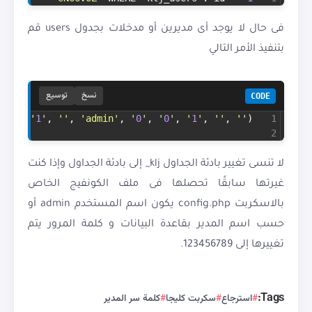
فى حال لا يوجد أى مديرين أو مدخلات بجدول users قم
بتنفيذ الأمر التالي
نسخ
توسيع
CODE
, 
''
, 
'
1
'
, 
''
, 
'admin'
, 
'
0
'
, 
'
0
'
, 
'
1
'
, 
''
, 
''
);
1
2
لا تنسى تغيير بادئة الجداول klj_ إلى بادئة الجداول وإذا كنت
غيرتها سابقًا تحصلها فى ملف الكونفيج الخاص
بالاسكربت config.php يكون اسم المستخدم admin أو
حسب اسم المدير بقاعدة البيانات و كلمة المرور يتم
تغييرها إلى 123456789.
Tags:
استرجاع
سكربت كليجا
كلمة سر المدير