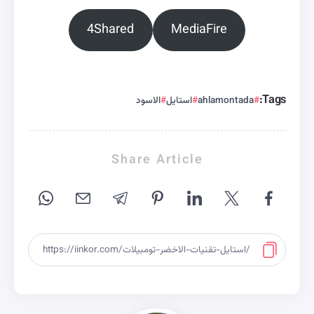
4Shared
MediaFire
Tags:
ahlamontada
استايل
الاسود
Share Article